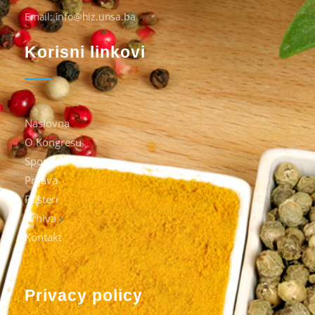
Email: info@hiz.unsa.ba
Korisni linkovi
Naslovna
O Kongresu
Sponzori
Prijava
Posteri
Arhiva
Kontakt
Privacy policy