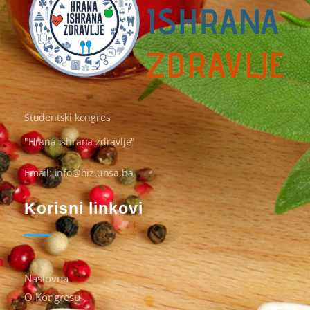
Hrana Ishrana Zdravlje
Studentski kongres
"Hrana ishrana zdravlje"
Email: info@hiz.unsa.ba
Korisni linkovi
Naslovna
O Kongresu