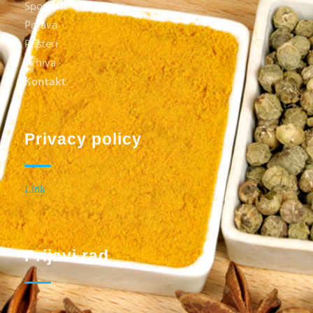
Sponzori
Prijava
Posteri
Arhiva
Kontakt
Privacy policy
Link
Prijavi rad